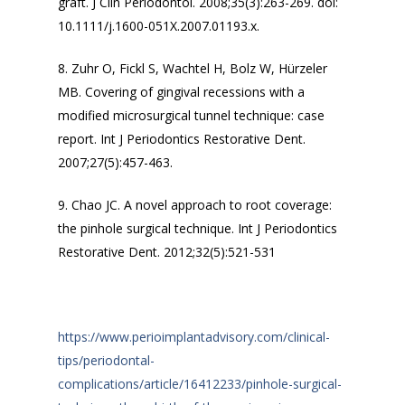
graft.
J Clin Periodontol
. 2008;35(3):263-269. doi:
10.1111/j.1600-051X.2007.01193.x.
8. Zuhr O, Fickl S, Wachtel H, Bolz W, Hürzeler
MB. Covering of gingival recessions with a
modified microsurgical tunnel technique: case
report.
Int J Periodontics Restorative Dent
.
2007;27(5):457-463.
9. Chao JC. A novel approach to root coverage:
the pinhole surgical technique.
Int J Periodontics
Restorative Dent
. 2012;32(5):521-531
https://www.perioimplantadvisory.com/clinical-
tips/periodontal-
complications/article/16412233/pinhole-surgical-