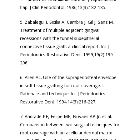
flap.
J Clin Periodontol.
1986;13(3):182-185.
5. Zabalegui I, Sicilia A, Cambra J, Gil J, Sanz M.
Treatment of multiple adjacent gingival
recessions with the tunnel subepithelial
connective tissue graft: a clinical report.
Int J
Periodontics Restorative Dent
. 1999;19(2):199-
206.
6. Allen AL. Use of the supraperiosteal envelope
in soft tissue grafting for root coverage. I.
Rationale and technique.
Int J Periodontics
Restorative Dent
. 1994;14(3):216-227.
7. Andrade PF, Felipe ME, Novaes AB Jr, et al.
Comparison between two surgical techniques for
root coverage with an acellular dermal matrix