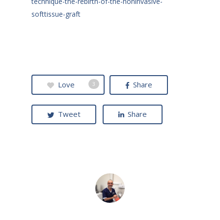
technique-the-rebirth-of-the-noninvasive-
softtissue-graft
Love
Share
3
Tweet
Share