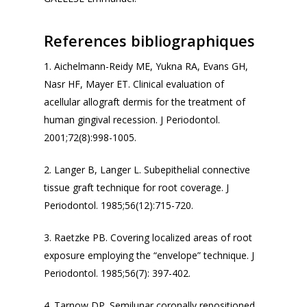
References bibliographiques
1. Aichelmann-Reidy ME, Yukna RA, Evans GH,
Nasr HF, Mayer ET. Clinical evaluation of
acellular allograft dermis for the treatment of
human gingival recession
. J Periodontol
.
2001;72(8):998-1005.
2. Langer B, Langer L. Subepithelial connective
tissue graft technique for root coverage.
J
Periodontol
. 1985;56(12):715-720.
3. Raetzke PB. Covering localized areas of root
exposure employing the “envelope” technique.
J
Periodontol
. 1985;56(7): 397-402.
4. Tarnow DP. Semilunar coronally repositioned