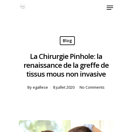
Skip
Menu
to
Close
main
Menu
content
Blog
La Chirurgie Pinhole: la
renaissance de la greffe de
tissus mous non invasive
By
egallese
8 juillet 2020
No Comments