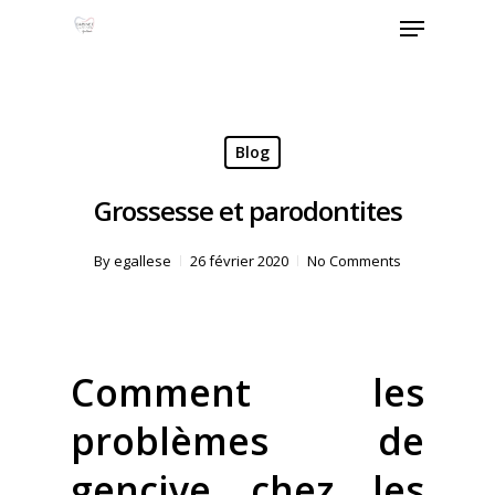
Skip
Menu
to
Close
main
Menu
content
Blog
Grossesse et parodontites
By
egallese
26 février 2020
No Comments
Comment les
problèmes de
gencive chez les