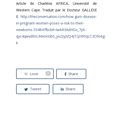
Article de Charlène AFRICA, Université de
Western Cape. Traduit par le Docteur GALLESE
E.
http://theconversation.com/how-gum-disease-
in-pregnant-women-poses-a-risk-to-their-
newborns-55484?fbclid=IwAR3AdHDx_7yX-
qyc4qwvdEnL9dvnnGbS_yx2zyJVQ4jTQH95qLC3O9s6g-
k
Love
Share
0
Tweet
Share