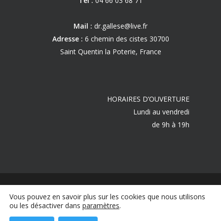
Tel :
04 66 03 68 71
Mail :
dr.gallese@live.fr
Adresse :
6 chemin des cistes 30700
Saint Quentin la Poterie, France
HORAIRES D’OUVERTURE
Lundi au vendredi
de 9h à 19h
© 2026 Cabinet Dentaire Gallese.
Mentions
Vous pouvez en savoir plus sur les cookies que nous utilisons
Légales
-
Confidentialité
ou les désactiver dans
paramètres
.